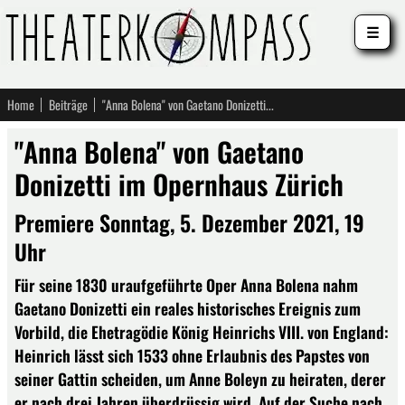
☰
Home
Beiträge
"Anna Bolena" von Gaetano Donizetti im Opernhaus Zürich
"Anna Bolena" von Gaetano
Donizetti im Opernhaus Zürich
Premiere Sonntag, 5. Dezember 2021, 19
Uhr
Für seine 1830 uraufgeführte Oper Anna Bolena nahm
Gaetano Donizetti ein reales historisches Ereignis zum
Vorbild, die Ehetragödie König Heinrichs VIII. von England:
Heinrich lässt sich 1533 ohne Erlaubnis des Papstes von
seiner Gattin scheiden, um Anne Boleyn zu heiraten, derer
er nach drei Jahren überdrüssig wird. Auf der Suche nach