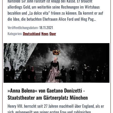
haltende Sir John Falstaff ist knapp bei Kasse. Er braucht
allerdings Geld, um weiterhin seine Rechnungen im Wirtshaus
bezahlen und „La dolce vita“ frönen zu können. Da kommt er auf
die Idee, die betuchten Ehefrauen Alice Ford und Meg Pag...
Veröffentlichungsdatum:
18.11.2021
Kategorien:
Deutschland
News
Oper
»Anna Bolena« von Gaetano Donizetti -
Staatstheater am Gärtnerplatz München
Henry VIII. herrscht seit 27 Jahren machtvoll über England, als er
sich, gelangweilt von seiner ersten Frau und zahlreichen