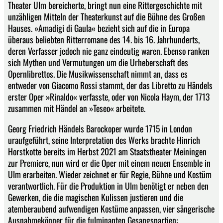
Theater Ulm bereicherte, bringt nun eine Rittergeschichte mit
unzähligen Mitteln der Theaterkunst auf die Bühne des Großen
Hauses. »Amadigi di Gaula« bezieht sich auf die in Europa
überaus beliebten Ritterromane des 14. bis 16. Jahrhunderts,
deren Verfasser jedoch nie ganz eindeutig waren. Ebenso ranken
sich Mythen und Vermutungen um die Urheberschaft des
Opernlibrettos. Die Musikwissenschaft nimmt an, dass es
entweder von Giacomo Rossi stammt, der das Libretto zu Händels
erster Oper »Rinaldo« verfasste, oder von Nicola Haym, der 1713
zusammen mit Händel an »Teseo« arbeitete.
Georg Friedrich Händels Barockoper wurde 1715 in London
uraufgeführt, seine Interpretation des Werks brachte Hinrich
Horstkotte bereits im Herbst 2021 am Staatstheater Meiningen
zur Premiere, nun wird er die Oper mit einem neuen Ensemble in
Ulm erarbeiten. Wieder zeichnet er für Regie, Bühne und Kostüm
verantwortlich. Für die Produktion in Ulm benötigt er neben den
Gewerken, die die magischen Kulissen justieren und die
atemberaubend aufwendigen Kostüme anpassen, vier sängerische
Ausnahmekönner für die fulminanten Gesangspartien: