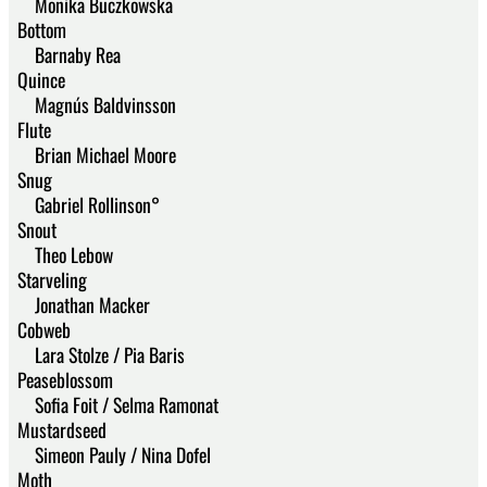
Monika Buczkowska
Bottom
Barnaby Rea
Quince
Magnús Baldvinsson
Flute
Brian Michael Moore
Snug
Gabriel Rollinson°
Snout
Theo Lebow
Starveling
Jonathan Macker
Cobweb
Lara Stolze / Pia Baris
Peaseblossom
Sofia Foit / Selma Ramonat
Mustardseed
Simeon Pauly / Nina Dofel
Moth