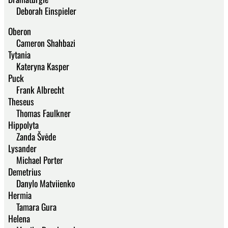
Deborah Einspieler
Oberon
Cameron Shahbazi
Tytania
Kateryna Kasper
Puck
Frank Albrecht
Theseus
Thomas Faulkner
Hippolyta
Zanda Švēde
Lysander
Michael Porter
Demetrius
Danylo Matviienko
Hermia
Tamara Gura
Helena