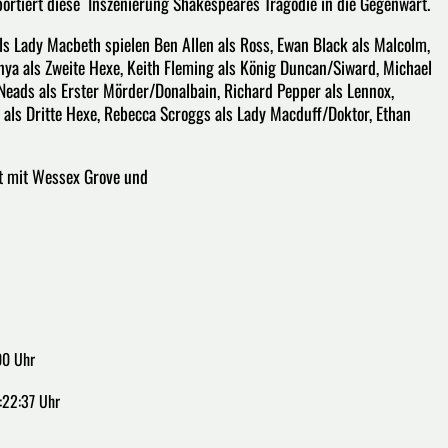
ortiert diese Inszenierung Shakespeares Tragödie in die Gegenwart.
ls Lady Macbeth spielen Ben Allen als Ross, Ewan Black als Malcolm,
nya als Zweite Hexe, Keith Fleming als König Duncan/Siward, Michael
Neads als Erster Mörder/Donalbain, Richard Pepper als Lennox,
m als Dritte Hexe, Rebecca Scroggs als Lady Macduff/Doktor, Ethan
it mit Wessex Grove und
00 Uhr
:22:37 Uhr