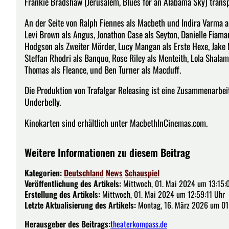
Frankie Bradshaw (Jerusalem, Blues for an Alabama Sky) transp
An der Seite von Ralph Fiennes als Macbeth und Indira Varma a
Levi Brown als Angus, Jonathon Case als Seyton, Danielle Fiama
Hodgson als Zweiter Mörder, Lucy Mangan als Erste Hexe, Jake 
Steffan Rhodri als Banquo, Rose Riley als Menteith, Lola Shala
Thomas als Fleance, und Ben Turner als Macduff.
Die Produktion von Trafalgar Releasing ist eine Zusammenarbe
Underbelly.
Kinokarten sind erhältlich unter MacbethInCinemas.com.
Weitere Informationen zu diesem Beitrag
Kategorien:
Deutschland
News
Schauspiel
Veröffentlichung des Artikels:
Mittwoch, 01. Mai 2024 um 13:15:
Erstellung des Artikels:
Mittwoch, 01. Mai 2024 um 12:59:11 Uhr
Letzte Aktualisierung des Artikels:
Montag, 16. März 2026 um 01
Herausgeber des Beitrags:
theaterkompass.de