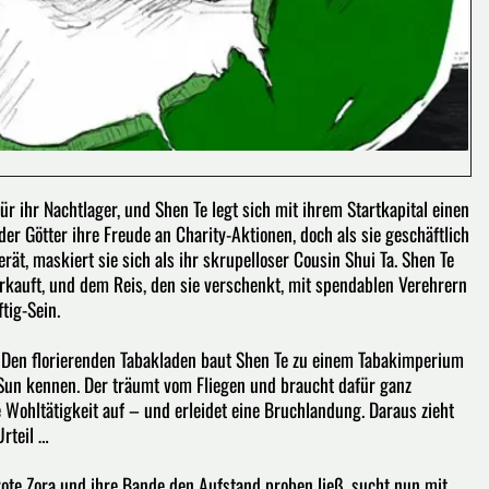
r ihr Nachtlager, und Shen Te legt sich mit ihrem Startkapital einen
r Götter ihre Freude an Charity-Aktionen, doch als sie geschäftlich
rät, maskiert sie sich als ihr skrupelloser Cousin Shui Ta. Shen Te
verkauft, und dem Reis, den sie verschenkt, mit spendablen Verehrern
tig-Sein.
t: Den florierenden Tabakladen baut Shen Te zu einem Tabakimperium
r Sun kennen. Der träumt vom Fliegen und braucht dafür ganz
re Wohltätigkeit auf – und erleidet eine Bruchlandung. Daraus zieht
Urteil …
 rote Zora und ihre Bande den Aufstand proben ließ, sucht nun mit