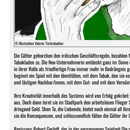
© Illustration Valerie Tiefenbacher
Die Götter gehorchen den irdischen Geschäftsregeln, bezahlen fü
Tabakladen zu. Die Neo-Unternehmerin entdeckt ganz im Sinne de
in ihrer Rolle als friedfertige Frau immer mehr in Bedrängnis ge
beginnt ein Spiel mit den Identitäten, mit dem Tabak, den sie 
und lästigen Nachbar/innen, mit dem Gut- und mit dem Vernünf
Ihre Kreativität innerhalb des Systems wird von Erfolg gekrön
aus. Doch dann lernt sie im Stadtpark den arbeitslosen Fliege
dringend Geld. Shen Te, die Liebende, bietet noch einmal all ih
sie die Konsequenzen, und schlussendlich fällen die Götter ihr 
Regisseur Robert Gerloff, der in der vergangenen Spielzeit Die