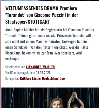
WELTUMFASSENDES DRAMA Premiere
"Turandot" von Giacomo Puccini in der
Staatsoper/STUTTGART
Anna-Sophie Mahler hat als Regisseurin bei Giacomo Puccinis
"Turandot" einen ganz neuen Ansatz. Prinzessin Turandot will
sich nicht mit einem Mann verheiraten. Deswegen hat sie
einen Schutzwall von drei Rätseln errichtet. Wer die Rätsel
lösen kann, bekommt sie zur Frau. Wer scheitert, wird
enthaupte...
Geschrieben von
ALEXANDER WALTHER
Veröffentlichungsdatum:
08.06.2026
Kategorien:
Kritiken
Länder
Deutschland
Oper