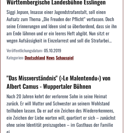
Württembergische Landesbühne Esslingen
Siggi Jepsen, Insasse einer Jugendstrafanstalt, soll einen
Aufsatz zum Thema „Die Freuden der Pflicht“ verfassen. Doch
seine Erinnerungen und Ideen sind so überbordend, dass sie ihn
am Ende lähmen und er ein leeres Heft abgibt. Nun sitzt er
wegen Aufsässigkeit in Einzelarrest und soll die Strafarbei...
Veröffentlichungsdatum:
05.10.2019
Kategorien:
Deutschland
News
Schauspiel
"Das Missverständnis" (›Le Malentendu‹) von
Albert Camus - Wuppertaler Bühnen
Nach 20 Jahren kehrt der verlorene Sohn in seine Heimat
zurück. Er will Mutter und Schwester an seinem Wohlstand
teilhaben lassen. Da er auf ein Zeichen des Wiedererkennens,
ein Zeichen der Liebe warten will, quartiert er sich – zunächst
ohne seine Identität preiszugeben – im Gasthaus der Familie
ei...