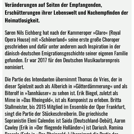
Veränderungen auf Seiten der Empfangenden,
Erschütterungen ihrer Lebenswelt und Nachempfinden der
Heimatlosigkeit.
Søren Nils Eichberg hat nach der Kammeroper »Glare« (Royal
Opera House) mit »Schönerland« seine erste große Choroper
geschrieben und dafür unter anderem auch Inspiration in der
dänisch-deutschen Emigrationsgeschichte seiner eigenen Familie
gefunden. Er war 2017 für den Deutschen Musikautorenpreis
nominiert.
Die Partie des Intendanten übernimmt Thomas de Vries, der in
dieser Spielzeit auch als Alberich in »Götterdämmerung« und als
Biterolf in »Tannhäuser« zu sehen ist. Erik Biegel, zuletzt als
Mime in »Das Rheingold«, ist als Komponist zu erleben. Britta
Stallmeister, bis 2015 Mitglied im Ensemble der Oper Frankfurt,
singt die Partie der Stückeschreiberin. Die griechische
Sopranistin Eleni Calendos ist Saida (Deutschland-Debüt), Aaron
Cawley (Erik in »Der fliegende Holländer«) ist Dariush. Romina
Boscolo (Erda in »Das Rheingold«) übernimmt die Partie der