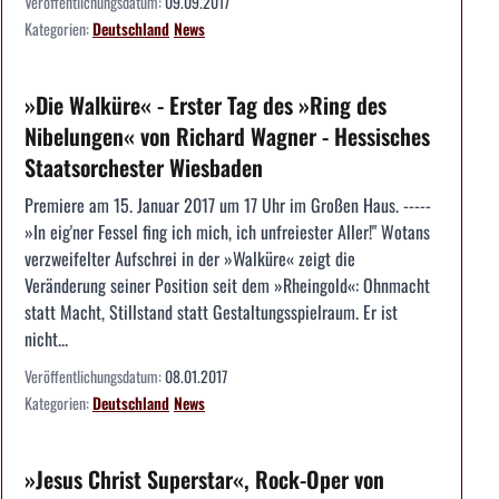
Veröffentlichungsdatum:
09.09.2017
Kategorien:
Deutschland
News
»Die Walküre« - Erster Tag des »Ring des
Nibelungen« von Richard Wagner - Hessisches
Staatsorchester Wiesbaden
Premiere am 15. Januar 2017 um 17 Uhr im Großen Haus. -----
»In eig'ner Fessel fing ich mich, ich unfreiester Aller!" Wotans
verzweifelter Aufschrei in der »Walküre« zeigt die
Veränderung seiner Position seit dem »Rheingold«: Ohnmacht
statt Macht, Stillstand statt Gestaltungsspielraum. Er ist
nicht...
Veröffentlichungsdatum:
08.01.2017
Kategorien:
Deutschland
News
»Jesus Christ Superstar«, Rock-Oper von