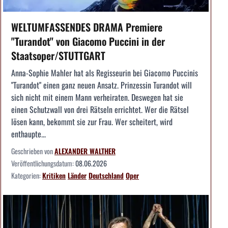
WELTUMFASSENDES DRAMA Premiere
"Turandot" von Giacomo Puccini in der
Staatsoper/STUTTGART
Anna-Sophie Mahler hat als Regisseurin bei Giacomo Puccinis
"Turandot" einen ganz neuen Ansatz. Prinzessin Turandot will
sich nicht mit einem Mann verheiraten. Deswegen hat sie
einen Schutzwall von drei Rätseln errichtet. Wer die Rätsel
lösen kann, bekommt sie zur Frau. Wer scheitert, wird
enthaupte...
Geschrieben von
ALEXANDER WALTHER
Veröffentlichungsdatum:
08.06.2026
Kategorien:
Kritiken
Länder
Deutschland
Oper