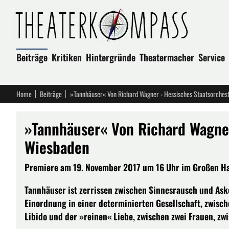
Beiträge
Kritiken
Hintergründe
Theatermacher
Service
Home
Beiträge
»Tannhäuser« Von Richard Wagner - Hessisches Staatsorches
»Tannhäuser« Von Richard Wagner
Wiesbaden
Premiere am 19. November 2017 um 16 Uhr im Großen Hau
Tannhäuser ist zerrissen zwischen Sinnesrausch und Ask
Einordnung in einer determinierten Gesellschaft, zwisc
Libido und der »reinen« Liebe, zwischen zwei Frauen, zw