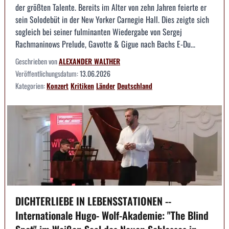
der größten Talente. Bereits im Alter von zehn Jahren feierte er
sein Solodebüt in der New Yorker Carnegie Hall. Dies zeigte sich
sogleich bei seiner fulminanten Wiedergabe von Sergej
Rachmaninows Prelude, Gavotte & Gigue nach Bachs E-Du...
Geschrieben von
ALEXANDER WALTHER
Veröffentlichungsdatum:
13.06.2026
Kategorien:
Konzert
Kritiken
Länder
Deutschland
DICHTERLIEBE IN LEBENSSTATIONEN --
Internationale Hugo- Wolf-Akademie: "The Blind