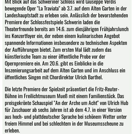
Mit Blick auf das Schweriner Schloss wird Giuseppe Verdis
bewegende Oper "La Traviata" ab 3.7. auf dem Alten Garten in der
Landeshauptstadt zu erleben sein. Anlässlich der bevorstehenden
Premiere der Schlossfestspiele Schwerin laden die
Theaterfreunde bereits am 14.6. zum diesjährigen Frühjahrslunch
ins Konzertfoyer ein, der neben einem kulinarischen Angebot
spannende Informationen insbesondere zu technischen Aspekten
der Aufführungen bietet. Zum ersten Mal lädt zudem das
künstlerische Team zu einer öffentliche Probe vor der
Opernpremiere ein. Am 20.6. gibt es Einblicke in die
Inszenierungsarbeit auf dem Alten Garten und im Anschluss ein
öffentliches Singen mit Chordirektor Ulrich Barthel.
Die letzte Premiere der Spielzeit präsentiert die Fritz-Reuter-
Bühne im Freilichtmuseum Mueß mit einem Familienstück. Das
preisgekrönte Schauspiel "An der Arche um Acht" von Ulrich Hub
für Zuschauer ab sechs Jahren ist ab dem 4.7. in einer Version
aus hoch- und plattdeutscher Sprache bei schönem Wetter unter
freiem Himmel und bei schlechtem in der Museumsscheune zu
erleben.