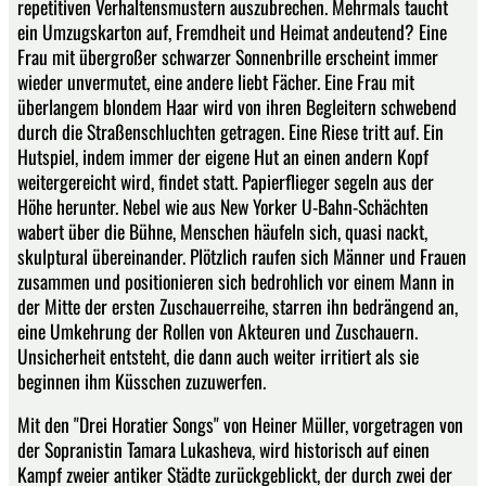
repetitiven Verhaltensmustern auszubrechen. Mehrmals taucht
ein Umzugskarton auf, Fremdheit und Heimat andeutend? Eine
Frau mit übergroßer schwarzer Sonnenbrille erscheint immer
wieder unvermutet, eine andere liebt Fächer. Eine Frau mit
überlangem blondem Haar wird von ihren Begleitern schwebend
durch die Straßenschluchten getragen. Eine Riese tritt auf. Ein
Hutspiel, indem immer der eigene Hut an einen andern Kopf
weitergereicht wird, findet statt. Papierflieger segeln aus der
Höhe herunter. Nebel wie aus New Yorker U-Bahn-Schächten
wabert über die Bühne, Menschen häufeln sich, quasi nackt,
skulptural übereinander. Plötzlich raufen sich Männer und Frauen
zusammen und positionieren sich bedrohlich vor einem Mann in
der Mitte der ersten Zuschauerreihe, starren ihn bedrängend an,
eine Umkehrung der Rollen von Akteuren und Zuschauern.
Unsicherheit entsteht, die dann auch weiter irritiert als sie
beginnen ihm Küsschen zuzuwerfen.
Mit den "Drei Horatier Songs" von Heiner Müller, vorgetragen von
der Sopranistin Tamara Lukasheva, wird historisch auf einen
Kampf zweier antiker Städte zurückgeblickt, der durch zwei der