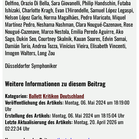
Delfino, Orazio Di Bella, Sara Giovanelli, Philip Handschin, Futaba
Ishizaki, Charlotte Kragh, Evan L'Hirondelle, Samuel López Legaspi,
Nelson López Garlo, Norma Magalhães, Pedro Maricato, Miquel
Martínez Pedro, Neshama Nashman, Clara Nougué-Cazenave, Rose
Nougué-Cazenave, Marco Nestola, Emilia Peredo Aguirre, Ako
Sago, Dukin Seo, Courtney Skalnik, Kauan Soares, Edvin Somai,
Damián Torío, Andrea Tozza, Vinícius Vieira, Elisabeth Vincenti,
Imogen Walters, Long Zou
Düsseldorfer Symphoniker
Weitere Informationen zu diesem Beitrag
Kategorien:
Ballett
Kritiken
Deutschland
Veröffentlichung des Artikels:
Montag, 06. Mai 2024 um 18:19:00
Uhr
Erstellung des Artikels:
Montag, 06. Mai 2024 um 18:15:04 Uhr
Letzte Aktualisierung des Artikels:
Montag, 20. April 2026 um
02:22:34 Uhr