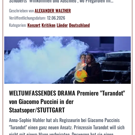
Schuberts "Willkommen und Abschied", wo Pregardien mi...
Geschrieben von
ALEXANDER WALTHER
Veröffentlichungsdatum:
12.06.2026
Kategorien:
Konzert
Kritiken
Länder
Deutschland
WELTUMFASSENDES DRAMA Premiere "Turandot"
von Giacomo Puccini in der
Staatsoper/STUTTGART
Anna-Sophie Mahler hat als Regisseurin bei Giacomo Puccinis
"Turandot" einen ganz neuen Ansatz. Prinzessin Turandot will sich
nicht mit einem Mann verheiraten. Deswegen hat sie einen