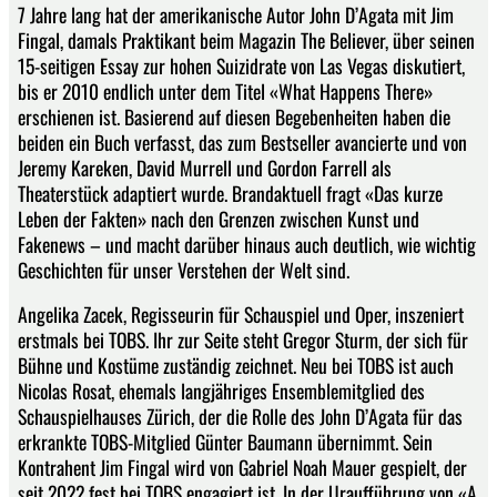
7 Jahre lang hat der amerikanische Autor John D’Agata mit Jim
Fingal, damals Praktikant beim Magazin The Believer, über seinen
15-seitigen Essay zur hohen Suizidrate von Las Vegas diskutiert,
bis er 2010 endlich unter dem Titel «What Happens There»
erschienen ist. Basierend auf diesen Begebenheiten haben die
beiden ein Buch verfasst, das zum Bestseller avancierte und von
Jeremy Kareken, David Murrell und Gordon Farrell als
Theaterstück adaptiert wurde. Brandaktuell fragt «Das kurze
Leben der Fakten» nach den Grenzen zwischen Kunst und
Fakenews – und macht darüber hinaus auch deutlich, wie wichtig
Geschichten für unser Verstehen der Welt sind.
Angelika Zacek, Regisseurin für Schauspiel und Oper, inszeniert
erstmals bei TOBS. Ihr zur Seite steht Gregor Sturm, der sich für
Bühne und Kostüme zuständig zeichnet. Neu bei TOBS ist auch
Nicolas Rosat, ehemals langjähriges Ensemblemitglied des
Schauspielhauses Zürich, der die Rolle des John D’Agata für das
erkrankte TOBS-Mitglied Günter Baumann übernimmt. Sein
Kontrahent Jim Fingal wird von Gabriel Noah Mauer gespielt, der
seit 2022 fest bei TOBS engagiert ist. In der Uraufführung von «A