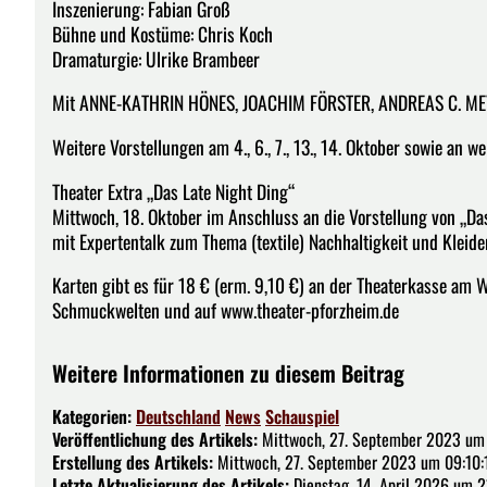
Inszenierung: Fabian Groß
Bühne und Kostüme: Chris Koch
Dramaturgie: Ulrike Brambeer
Mit ANNE-KATHRIN HÖNES, JOACHIM FÖRSTER, ANDREAS C. M
Weitere Vorstellungen am 4., 6., 7., 13., 14. Oktober sowie an w
Theater Extra „Das Late Night Ding“
Mittwoch, 18. Oktober im Anschluss an die Vorstellung von „Da
mit Expertentalk zum Thema (textile) Nachhaltigkeit und Kleidert
Karten gibt es für 18 € (erm. 9,10 €) an der Theaterkasse am 
Schmuckwelten und auf www.theater-pforzheim.de
Weitere Informationen zu diesem Beitrag
Kategorien:
Deutschland
News
Schauspiel
Veröffentlichung des Artikels:
Mittwoch, 27. September 2023 um 
Erstellung des Artikels:
Mittwoch, 27. September 2023 um 09:10:
Letzte Aktualisierung des Artikels:
Dienstag, 14. April 2026 um 2