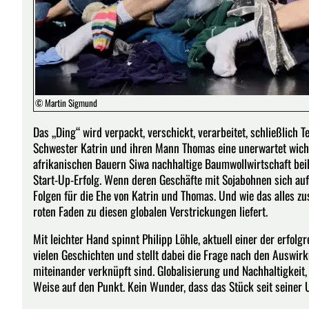
© Martin Sigmund
Das „Ding“ wird verpackt, verschickt, verarbeitet, schließlich T
Schwester Katrin und ihren Mann Thomas eine unerwartet wichti
afrikanischen Bauern Siwa nachhaltige Baumwollwirtschaft beib
Start-Up-Erfolg. Wenn deren Geschäfte mit Sojabohnen sich au
Folgen für die Ehe von Katrin und Thomas. Und wie das alles z
roten Faden zu diesen globalen Verstrickungen liefert.
Mit leichter Hand spinnt Philipp Löhle, aktuell einer der erfo
vielen Geschichten und stellt dabei die Frage nach den Auswirk
miteinander ver­knüpft sind. Globalisierung und Nachhaltigkei
Weise auf den Punkt. Kein Wunder, dass das Stück seit seiner 