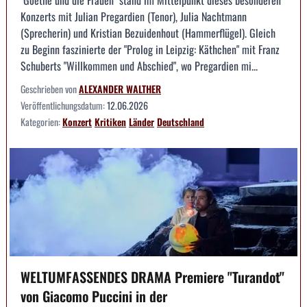
"Goethe und die Frauen" stand im Mittelpunkt dieses besonderen
Konzerts mit Julian Pregardien (Tenor), Julia Nachtmann
(Sprecherin) und Kristian Bezuidenhout (Hammerflügel). Gleich
zu Beginn faszinierte der "Prolog in Leipzig: Käthchen" mit Franz
Schuberts "Willkommen und Abschied", wo Pregardien mi...
Geschrieben von
ALEXANDER WALTHER
Veröffentlichungsdatum:
12.06.2026
Kategorien:
Konzert
Kritiken
Länder
Deutschland
WELTUMFASSENDES DRAMA Premiere "Turandot"
von Giacomo Puccini in der