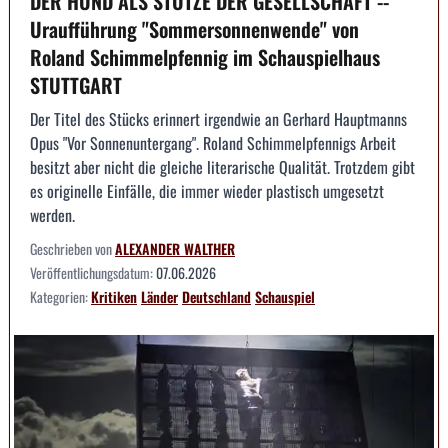
DER HUND ALS STÜTZE DER GESELLSCHAFT --
Uraufführung "Sommersonnenwende" von
Roland Schimmelpfennig im Schauspielhaus
STUTTGART
Der Titel des Stücks erinnert irgendwie an Gerhard Hauptmanns
Opus "Vor Sonnenuntergang". Roland Schimmelpfennigs Arbeit
besitzt aber nicht die gleiche literarische Qualität. Trotzdem gibt
es originelle Einfälle, die immer wieder plastisch umgesetzt
werden.
Geschrieben von
ALEXANDER WALTHER
Veröffentlichungsdatum:
07.06.2026
Kategorien:
Kritiken
Länder
Deutschland
Schauspiel