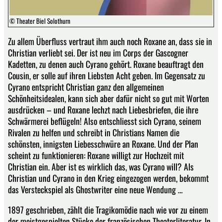
© Theater Biel Solothurn
Zu allem Überfluss vertraut ihm auch noch Roxane an, dass sie in
Christian verliebt sei. Der ist neu im Corps der Gascogner
Kadetten, zu denen auch Cyrano gehört. Roxane beauftragt den
Cousin, er solle auf ihren Liebsten Acht geben. Im Gegensatz zu
Cyrano entspricht Christian ganz den allgemeinen
Schönheitsidealen, kann sich aber dafür nicht so gut mit Worten
ausdrücken – und Roxane lechzt nach Liebesbriefen, die ihre
Schwärmerei beflügeln! Also entschliesst sich Cyrano, seinem
Rivalen zu helfen und schreibt in Christians Namen die
schönsten, innigsten Liebesschwüre an Roxane. Und der Plan
scheint zu funktionieren: Roxane willigt zur Hochzeit mit
Christian ein. Aber ist es wirklich das, was Cyrano will? Als
Christian und Cyrano in den Krieg eingezogen werden, bekommt
das Versteckspiel als Ghostwriter eine neue Wendung …
1897 geschrieben, zählt die Tragikomödie nach wie vor zu einem
der meistgespielten Stücke der französischen Theaterliteratur. In