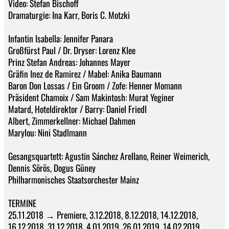
Video: Stefan Bischoff
Dramaturgie: Ina Karr, Boris C. Motzki
Infantin Isabella: Jennifer Panara
Großfürst Paul / Dr. Dryser: Lorenz Klee
Prinz Stefan Andreas: Johannes Mayer
Gräfin Inez de Ramirez / Mabel: Anika Baumann
Baron Don Lossas / Ein Groom / Zofe: Henner Momann
Präsident Chamoix / Sam Makintosh: Murat Yeginer
Matard, Hoteldirektor / Barry: Daniel Friedl
Albert, Zimmerkellner: Michael Dahmen
Marylou: Nini Stadlmann
Gesangsquartett: Agustin Sánchez Arellano, Reiner Weimerich,
Dennis Sörös, Dogus Güney
Philharmonisches Staatsorchester Mainz
TERMINE
25.11.2018 → Premiere, 3.12.2018, 8.12.2018, 14.12.2018,
16.12.2018, 31.12.2018, 4.01.2019, 26.01.2019, 14.02.2019,