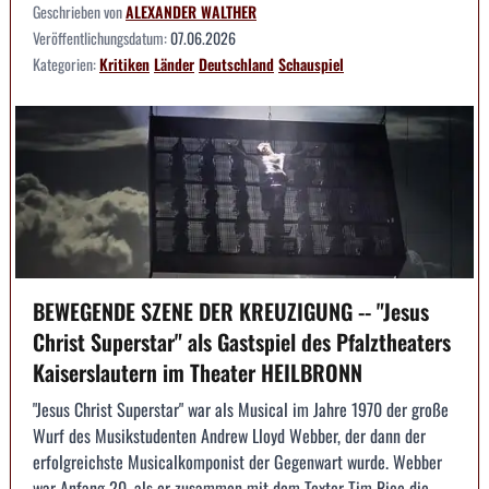
Geschrieben von
ALEXANDER WALTHER
Veröffentlichungsdatum:
07.06.2026
Kategorien:
Kritiken
Länder
Deutschland
Schauspiel
BEWEGENDE SZENE DER KREUZIGUNG -- "Jesus
Christ Superstar" als Gastspiel des Pfalztheaters
Kaiserslautern im Theater HEILBRONN
"Jesus Christ Superstar" war als Musical im Jahre 1970 der große
Wurf des Musikstudenten Andrew Lloyd Webber, der dann der
erfolgreichste Musicalkomponist der Gegenwart wurde. Webber
war Anfang 20, als er zusammen mit dem Texter Tim Rice die