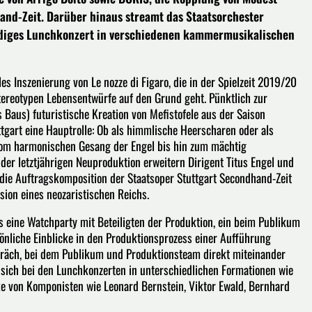
nd-Zeit. Darüber hinaus streamt das Staatsorchester
ündiges Lunchkonzert in verschiedenen kammermusikalischen
es Inszenierung von Le nozze di Figaro, die in der Spielzeit 2019/20
tereotypen Lebensentwürfe auf den Grund geht. Pünktlich zur
s Baus) futuristische Kreation von Mefistofele aus der Saison
ttgart eine Hauptrolle: Ob als himmlische Heerscharen oder als
 vom harmonischen Gesang der Engel bis hin zum mächtig
 der letztjährigen Neuproduktion erweitern Dirigent Titus Engel und
ie Auftragskomposition der Staatsoper Stuttgart Secondhand-Zeit
sion eines neozaristischen Reichs.
s eine Watchparty mit Beteiligten der Produktion, ein beim Publikum
önliche Einblicke in den Produktionsprozess einer Aufführung
räch, bei dem Publikum und Produktionsteam direkt miteinander
sich bei den Lunchkonzerten in unterschiedlichen Formationen wie
ke von Komponisten wie Leonard Bernstein, Viktor Ewald, Bernhard