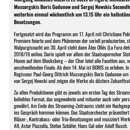
Mussorgskis Boris Godunow und Sergej Newskis Secondha
weiterhin einmal wöchentlich um 13.15 Uhr ein halbst
Besetzungen.
Fortgesetzt wird das Programm am 17. April mit Christiane Pohl
Premiere feierte und dem Phänomen der seriell produzierten, s
Walpurgisnacht am 30. April steht dann Àlex Ollés (La Fura del
2018/19 online. Darin spielt vor allem der Staatsopernchor Stu
Hexen auf dem Blocksberg – der Chor lotet alle Facetten aus,
anschwellenden Finale. Ab dem 14. Mai ist BORIS zu erleben. In
Regisseur Paul-Georg Dittrich Mussorgskis Boris Godunow um d
von Sergej Newski und zeigen die Werke als düstere Zukunftsvi
Zu allen Produktionen gibt es jeweils am ersten Tag des Stream
beliebtes Format, das ungewohnte und mitunter auch sehr pers
gewährt. Am Ende des Streaming-Zeitraums steht ein Nachgesp
ins Gespräch kommen können. Das Staatsorchester präsentiert 
Bläser-, Kontrabass- oder Trio-Besetzungen und musiziert Wer
Alt, Astor Piazzolla, Stefan Schäfer, Hans Gal oder Adolf Busch.