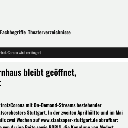
Fachbegriffe
Theaterverzeichnisse
rtrotzCorona wird verlängert
rnhaus bleibt geöffnet,
t
ertrotzCorona mit On-Demand-Streams bestehender
orchesters Stuttgart. In der zweiten Aprilhälfte und im Mai
ils zwei Wochen auf www.staatsoper-stuttgart.de abrufbar:
e von Arrigo Boito sowie BORIS, die Kopplung von Modest