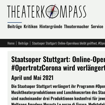
Beiträge
Kritiken
Hintergründe
Theatermacher
Service
Home
Beiträge
Staatsoper Stuttgart: Online-Opernhaus bleibt geöffnet, #Ope
Staatsoper Stuttgart: Online-Ope
#OpertrotzCorona wird verlänger
April und Mai 2021
Die Staatsoper Stuttgart verlängert ihr Programm #Op
Musiktheaterproduktionen und Lunchkonzerten des Staats
sind nacheinander drei Produktionen kostenfrei für jewe
Wolfgang Amadeus Mozarts Le nozze di Figaro, Mefistofel