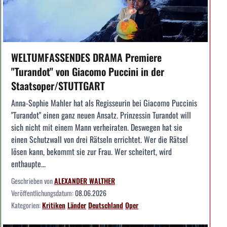
WELTUMFASSENDES DRAMA Premiere
"Turandot" von Giacomo Puccini in der
Staatsoper/STUTTGART
Anna-Sophie Mahler hat als Regisseurin bei Giacomo Puccinis
"Turandot" einen ganz neuen Ansatz. Prinzessin Turandot will
sich nicht mit einem Mann verheiraten. Deswegen hat sie
einen Schutzwall von drei Rätseln errichtet. Wer die Rätsel
lösen kann, bekommt sie zur Frau. Wer scheitert, wird
enthaupte...
Geschrieben von
ALEXANDER WALTHER
Veröffentlichungsdatum:
08.06.2026
Kategorien:
Kritiken
Länder
Deutschland
Oper