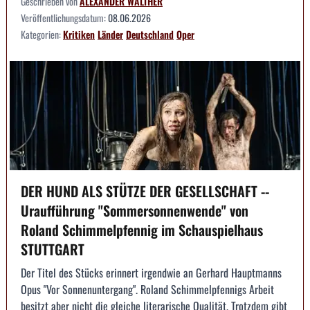
Geschrieben von
ALEXANDER WALTHER
Veröffentlichungsdatum:
08.06.2026
Kategorien:
Kritiken
Länder
Deutschland
Oper
DER HUND ALS STÜTZE DER GESELLSCHAFT --
Uraufführung "Sommersonnenwende" von
Roland Schimmelpfennig im Schauspielhaus
STUTTGART
Der Titel des Stücks erinnert irgendwie an Gerhard Hauptmanns
Opus "Vor Sonnenuntergang". Roland Schimmelpfennigs Arbeit
besitzt aber nicht die gleiche literarische Qualität. Trotzdem gibt