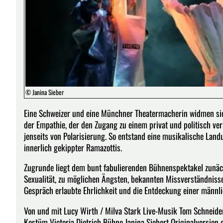
© Janina Sieber
Eine Schweizer und eine Münchner Theatermacherin widmen si
der Empathie, der den Zugang zu einem privat und politisch ve
jenseits von Polarisierung. So entstand eine musikalische Lan
innerlich gekippter Ramazottis.
Zugrunde liegt dem bunt fabulierenden Bühnenspektakel zunäch
Sexualität, zu möglichen Ängsten, bekannten Missverständni
Gespräch erlaubte Ehrlichkeit und die Entdeckung einer männlich
Von und mit Lucy Wirth / Milva Stark Live-Musik Tom Schneide
Kostüm Victoria Dietrich Bühne Janina Siebert Originalversion