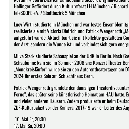
Hollinger Gefördert durch Kulturreferat LH München / Richard S
teleSCOPE e.V. / Stadtbezirk 5 München
Lucy Wirth studierte in München und war festes Ensemblemitg
realisierte sie mit Victoria Dietrich und Patrick Wengenroth 
aufgeführt wurde. Aktuell tourt sie mit kollektiv gestalteten C
der Arzt, sondern die Wunde ist, und verbindet sich gern energ
Milva Stark studierte Schauspiel an der UdK in Berlin. Nach G
Schaubühne kam sie im Sommer 2008 ans Konzert Theater Bern
„Mondkreisläufer“ wurde sie zu den Autorentheatertagen am DT Be
2024 ihr erstes Solo am Schlachthaus Bern.
Patrick Wengenroth gründete den damaligen Theaterdiscounter
Porno“, das später seine künstlerische Heimat am HAU hatte. E
und vielen anderen Häusern. Zudem produzierte er beim Deutsch
ZDF-Kulturpalast vor der Kamera. 2017-19 war er Leiter des Au
16. Mai Fr, 20:00
17. Mai Sa, 20:00