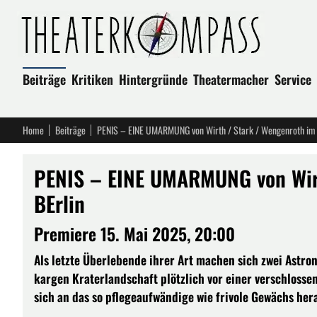
Beiträge
Kritiken
Hintergründe
Theatermacher
Service
Home
Beiträge
PENIS – EINE UMARMUNG von Wirth / Stark / Wengenroth im 
PENIS – EINE UMARMUNG von Wirt
BErlin
Premiere 15. Mai 2025, 20:00
Als letzte Überlebende ihrer Art machen sich zwei Astro
kargen Kraterlandschaft plötzlich vor einer verschlossen
sich an das so pflegeaufwändige wie frivole Gewächs hera