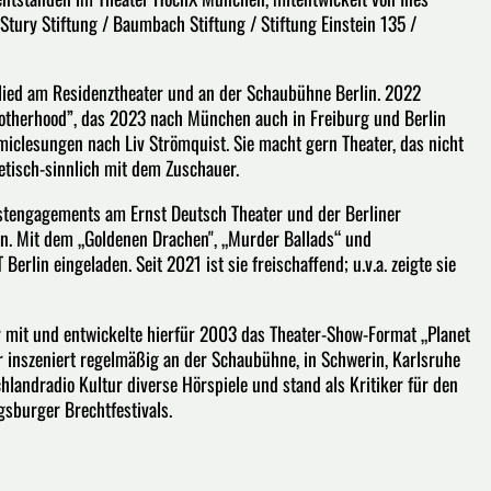
tury Stiftung / Baumbach Stiftung / Stiftung Einstein 135 /
lied am Residenztheater und an der Schaubühne Berlin. 2022
„Motherhood”, das 2023 nach München auch in Freiburg und Berlin
omiclesungen nach Liv Strömquist. Sie macht gern Theater, das nicht
etisch-sinnlich mit dem Zuschauer.
astengagements am Ernst Deutsch Theater und der Berliner
. Mit dem „Goldenen Drachen", „Murder Ballads“ und
rlin eingeladen. Seit 2021 ist sie freischaffend; u.v.a. zeigte sie
 mit und entwickelte hierfür 2003 das Theater-Show-Format „Planet
r inszeniert regelmäßig an der Schaubühne, in Schwerin, Karlsruhe
landradio Kultur diverse Hörspiele und stand als Kritiker für den
gsburger Brechtfestivals.