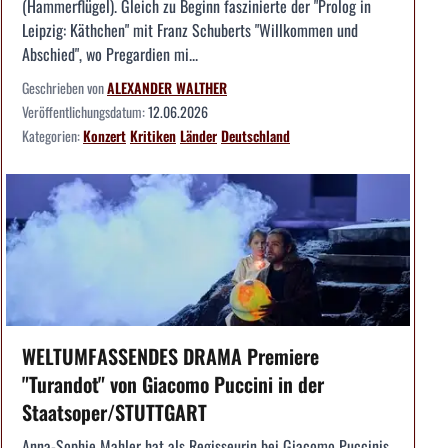
(Hammerflügel). Gleich zu Beginn faszinierte der "Prolog in
Leipzig: Käthchen" mit Franz Schuberts "Willkommen und
Abschied", wo Pregardien mi...
Geschrieben von
ALEXANDER WALTHER
Veröffentlichungsdatum:
12.06.2026
Kategorien:
Konzert
Kritiken
Länder
Deutschland
WELTUMFASSENDES DRAMA Premiere
"Turandot" von Giacomo Puccini in der
Staatsoper/STUTTGART
Anna-Sophie Mahler hat als Regisseurin bei Giacomo Puccinis