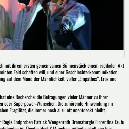
ch mit ihrem ersten gemeinsamen Bühnenstück einem radikalen Akt
rminten Feld schaffen will, und einer Geschlechterkommunikation
dung auf dem Mond der Männlichkeit, voller „Empathos“, Eros und
st eine Recherche: die Befragungen vieler Männer zu ihrer
ssen oder Superpower-Wünschen. Die zuhörende Hinwendung im
en Fragilität, die immer noch allzu oft unentdeckt bleibt.
r Regie Endproben Patrick Wengenroth Dramaturgie Florentina Tautu
 entstanden im Theater HochX München, mitentwickelt von Ines