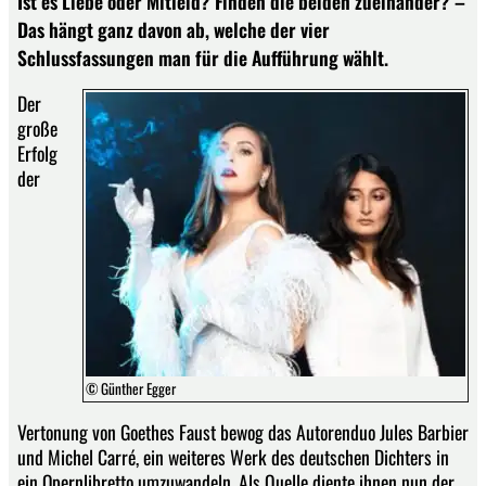
Ist es Liebe oder Mitleid? Finden die beiden zueinander? –
Das hängt ganz davon ab, welche der vier
Schlussfassungen man für die Aufführung wählt.
Der
große
Erfolg
der
© Günther Egger
Vertonung von Goethes Faust bewog das Autorenduo Jules Barbier
und Michel Carré, ein weiteres Werk des deutschen Dichters in
ein Opernlibretto umzuwandeln. Als Quelle diente ihnen nun der