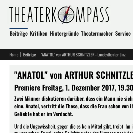
Beiträge
Kritiken
Hintergründe
Theatermacher
Service
Home
Beiträge
"ANATOL" von ARTHUR SCHNITZLER - Landestheater Linz
"ANATOL" von ARTHUR SCHNITZLER
Premiere Freitag, 1. Dezember 2017, 19.3
Zwei Männer diskutieren darüber, dass ein Mann nie sicher
eine, Anatol, vertritt die These, dass die Frau schon von 
Geliebte hat er im Verdacht.
Und die Ungewissheit, gegen die es kein Mittel gibt, treibt ihn
zu versuchen. Er soll seine Geliebte unter der Hypnose nach der