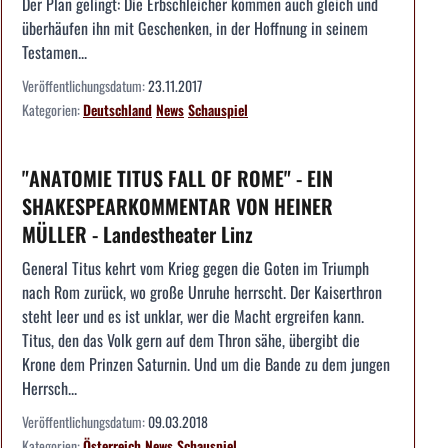
Der Plan gelingt: Die Erbschleicher kommen auch gleich und
überhäufen ihn mit Geschenken, in der Hoffnung in seinem
Testamen...
Veröffentlichungsdatum:
23.11.2017
Kategorien:
Deutschland
News
Schauspiel
"ANATOMIE TITUS FALL OF ROME" - EIN
SHAKESPEARKOMMENTAR VON HEINER
MÜLLER - Landestheater Linz
General Titus kehrt vom Krieg gegen die Goten im Triumph
nach Rom zurück, wo große Unruhe herrscht. Der Kaiserthron
steht leer und es ist unklar, wer die Macht ergreifen kann.
Titus, den das Volk gern auf dem Thron sähe, übergibt die
Krone dem Prinzen Saturnin. Und um die Bande zu dem jungen
Herrsch...
Veröffentlichungsdatum:
09.03.2018
Kategorien:
Österreich
News
Schauspiel