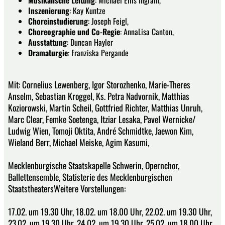
Musikalische Leitung
: Michael Ellis Ingram,
Inszenierung
: Kay Kuntze
Choreinstudierung
: Joseph Feigl,
Choreographie und Co-Regie
: AnnaLisa Canton,
Ausstattung
: Duncan Hayler
Dramaturgie
: Franziska Pergande
Mit: Cornelius Lewenberg, Igor Storozhenko, Marie-Theres
Anselm, Sebastian Kroggel, Ks. Petra Nadvornik, Matthias
Koziorowski, Martin Scheil, Gottfried Richter, Matthias Unruh,
Marc Clear, Femke Soetenga, Itziar Lesaka, Pavel Wernicke/
Ludwig Wien, Tomoji Oktita, André Schmidtke, Jaewon Kim,
Wieland Berr, Michael Meiske, Agim Kasumi,
Mecklenburgische Staatskapelle Schwerin, Opernchor,
Ballettensemble, Statisterie des Mecklenburgischen
StaatstheatersWeitere Vorstellungen:
17.02. um 19.30 Uhr, 18.02. um 18.00 Uhr, 22.02. um 19.30 Uhr,
23.02. um 19.30 Uhr, 24.02. um 19.30 Uhr, 25.02. um 18.00 Uhr,