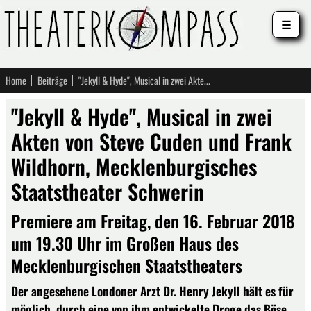
☰
Home
Beiträge
"Jekyll & Hyde", Musical in zwei Akten von Steve Cuden und Frank Wildhorn, Mecklenburgisches Staatstheater Schwerin
"Jekyll & Hyde", Musical in zwei
Akten von Steve Cuden und Frank
Wildhorn, Mecklenburgisches
Staatstheater Schwerin
Premiere am Freitag, den 16. Februar 2018
um 19.30 Uhr im Großen Haus des
Mecklenburgischen Staatstheaters
Der angesehene Londoner Arzt Dr. Henry Jekyll hält es für
möglich, durch eine von ihm entwickelte Droge das Böse