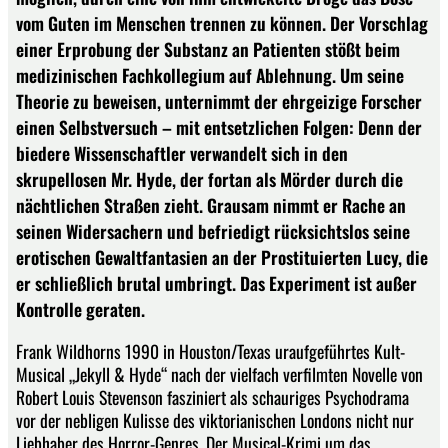
vom Guten im Menschen trennen zu können. Der Vorschlag
einer Erprobung der Substanz an Patienten stößt beim
medizinischen Fachkollegium auf Ablehnung. Um seine
Theorie zu beweisen, unternimmt der ehrgeizige Forscher
einen Selbstversuch – mit entsetzlichen Folgen: Denn der
biedere Wissenschaftler verwandelt sich in den
skrupellosen Mr. Hyde, der fortan als Mörder durch die
nächtlichen Straßen zieht. Grausam nimmt er Rache an
seinen Widersachern und befriedigt rücksichtslos seine
erotischen Gewaltfantasien an der Prostituierten Lucy, die
er schließlich brutal umbringt. Das Experiment ist außer
Kontrolle geraten.
Frank Wildhorns 1990 in Houston/Texas uraufgeführtes Kult-
Musical „Jekyll & Hyde“ nach der vielfach verfilmten Novelle von
Robert Louis Stevenson fasziniert als schauriges Psychodrama
vor der nebligen Kulisse des viktorianischen Londons nicht nur
Liebhaber des Horror-Genres. Der Musical-Krimi um das