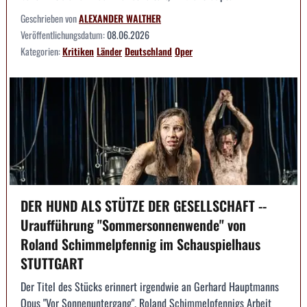
Geschrieben von
ALEXANDER WALTHER
Veröffentlichungsdatum:
08.06.2026
Kategorien:
Kritiken
Länder
Deutschland
Oper
DER HUND ALS STÜTZE DER GESELLSCHAFT --
Uraufführung "Sommersonnenwende" von
Roland Schimmelpfennig im Schauspielhaus
STUTTGART
Der Titel des Stücks erinnert irgendwie an Gerhard Hauptmanns
Opus "Vor Sonnenuntergang". Roland Schimmelpfennigs Arbeit