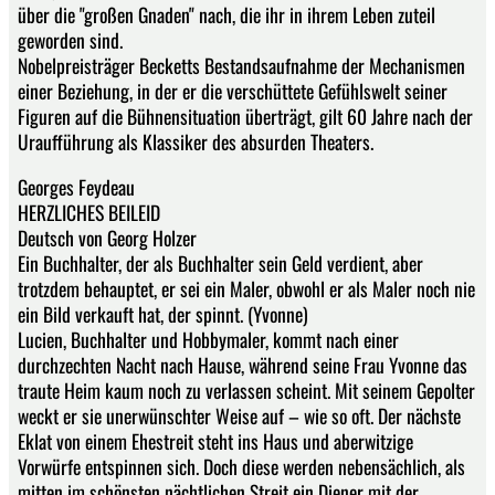
über die "großen Gnaden" nach, die ihr in ihrem Leben zuteil
geworden sind.
Nobelpreisträger Becketts Bestandsaufnahme der Mechanismen
einer Beziehung, in der er die verschüttete Gefühlswelt seiner
Figuren auf die Bühnensituation überträgt, gilt 60 Jahre nach der
Uraufführung als Klassiker des absurden Theaters.
Georges Feydeau
HERZLICHES BEILEID
Deutsch von Georg Holzer
Ein Buchhalter, der als Buchhalter sein Geld verdient, aber
trotzdem behauptet, er sei ein Maler, obwohl er als Maler noch nie
ein Bild verkauft hat, der spinnt. (Yvonne)
Lucien, Buchhalter und Hobbymaler, kommt nach einer
durchzechten Nacht nach Hause, während seine Frau Yvonne das
traute Heim kaum noch zu verlassen scheint. Mit seinem Gepolter
weckt er sie unerwünschter Weise auf – wie so oft. Der nächste
Eklat von einem Ehestreit steht ins Haus und aberwitzige
Vorwürfe entspinnen sich. Doch diese werden nebensächlich, als
mitten im schönsten nächtlichen Streit ein Diener mit der