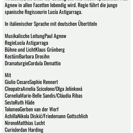
Agnew in allen Facetten lebendig wird. Regie führt die junge
spanische Regisseurin Lucía Astigarraga.
In italienischer Sprache mit deutschen Übertiteln
Musikalische LeitungPaul Agnew
RegieLucía Astigarraga
Bühne und LichtKlaus Grünberg
KostümBarbara Drosihn
DramaturgieCordula Demattio
Mit
Giulio CesareSophie Rennert
CleopatraAmelia Scicolone/Olga Jelínková
CorneliaMarie-Belle Sandis/Cláudia Ribas
SestoRuth Häde
TolomeoGerben van der Werf
AchillaNikola Diskić/Friedemann Gottschlich
NirenoMatthias Lucht
CurioJordan Harding