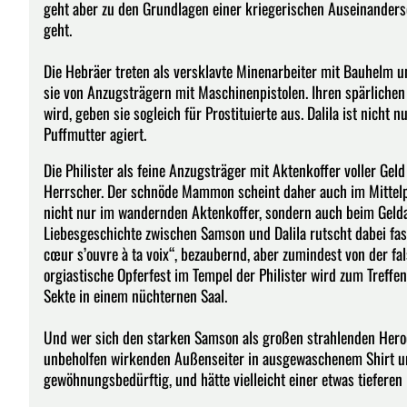
geht aber zu den Grundlagen einer kriegerischen Auseinanderse
geht.
Die Hebräer treten als versklavte Minenarbeiter mit Bauhelm 
sie von Anzugsträgern mit Maschinenpistolen. Ihren spärliche
wird, geben sie sogleich für Prostituierte aus. Dalila ist nicht 
Puffmutter agiert.
Die Philister als feine Anzugsträger mit Aktenkoffer voller G
Herrscher. Der schnöde Mammon scheint daher auch im Mittelpunk
nicht nur im wandernden Aktenkoffer, sondern auch beim Geldau
Liebesgeschichte zwischen Samson und Dalila rutscht dabei fa
cœur s’ouvre à ta voix“, bezaubernd, aber zumindest von der fa
orgiastische Opferfest im Tempel der Philister wird zum Treffe
Sekte in einem nüchternen Saal.
Und wer sich den starken Samson als großen strahlenden Heroen
unbeholfen wirkenden Außenseiter in ausgewaschenem Shirt und 
gewöhnungsbedürftig, und hätte vielleicht einer etwas tiefere