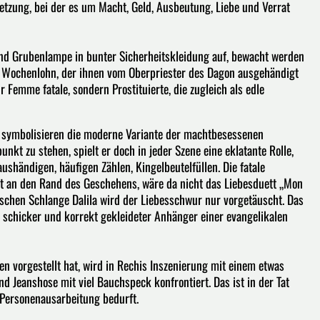
tzung, bei der es um Macht, Geld, Ausbeutung, Liebe und Verrat
und Grubenlampe in bunter Sicherheitskleidung auf, bewacht werden
n Wochenlohn, der ihnen vom Oberpriester des Dagon ausgehändigt
nur Femme fatale, sondern Prostituierte, die zugleich als edle
eld symbolisieren die moderne Variante der machtbesessenen
t zu stehen, spielt er doch in jeder Szene eine eklatante Rolle,
shändigen, häufigen Zählen, Kingelbeutelfüllen. Die fatale
st an den Rand des Geschehens, wäre da nicht das Liebesduett „Mon
lschen Schlange Dalila wird der Liebesschwur nur vorgetäuscht. Das
n schicker und korrekt gekleideter Anhänger einer evangelikalen
 vorgestellt hat, wird in Rechis Inszenierung mit einem etwas
Jeanshose mit viel Bauchspeck konfrontiert. Das ist in der Tat
n Personenausarbeitung bedurft.