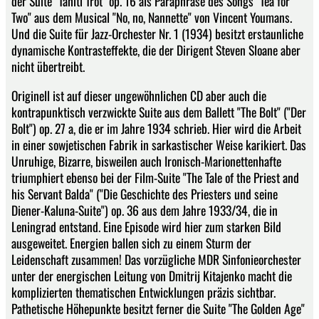
der Suite "Tahiti Trot" op. 16 als Paraphrase des Songs "Tea for
Two" aus dem Musical "No, no, Nannette" von Vincent Youmans.
Und die Suite für Jazz-Orchester Nr. 1 (1934) besitzt erstaunliche
dynamische Kontrasteffekte, die der Dirigent Steven Sloane aber
nicht übertreibt.
Originell ist auf dieser ungewöhnlichen CD aber auch die
kontrapunktisch verzwickte Suite aus dem Ballett "The Bolt" ("Der
Bolt") op. 27 a, die er im Jahre 1934 schrieb. Hier wird die Arbeit
in einer sowjetischen Fabrik in sarkastischer Weise karikiert. Das
Unruhige, Bizarre, bisweilen auch Ironisch-Marionettenhafte
triumphiert ebenso bei der Film-Suite "The Tale of the Priest and
his Servant Balda" ("Die Geschichte des Priesters und seine
Diener-Kaluna-Suite") op. 36 aus dem Jahre 1933/34, die in
Leningrad entstand. Eine Episode wird hier zum starken Bild
ausgeweitet. Energien ballen sich zu einem Sturm der
Leidenschaft zusammen! Das vorzügliche MDR Sinfonieorchester
unter der energischen Leitung von Dmitrij Kitajenko macht die
komplizierten thematischen Entwicklungen präzis sichtbar.
Pathetische Höhepunkte besitzt ferner die Suite "The Golden Age"