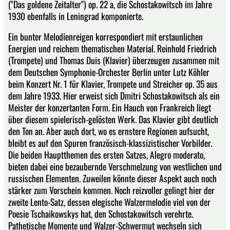
("Das goldene Zeitalter") op. 22 a, die Schostakowitsch im Jahre
1930 ebenfalls in Leningrad komponierte.
Ein bunter Melodienreigen korrespondiert mit erstaunlichen
Energien und reichem thematischen Material. Reinhold Friedrich
(Trompete) und Thomas Duis (Klavier) überzeugen zusammen mit
dem Deutschen Symphonie-Orchester Berlin unter Lutz Köhler
beim Konzert Nr. 1 für Klavier, Trompete und Streicher op. 35 aus
dem Jahre 1933. Hier erweist sich Dmitri Schostakowitsch als ein
Meister der konzertanten Form. Ein Hauch von Frankreich liegt
über diesem spielerisch-gelösten Werk. Das Klavier gibt deutlich
den Ton an. Aber auch dort, wo es ernstere Regionen aufsucht,
bleibt es auf den Spuren französisch-klassizistischer Vorbilder.
Die beiden Hauptthemen des ersten Satzes, Alegro moderato,
bieten dabei eine bezaubernde Verschmelzung von westlichen und
russischen Elementen. Zuweilen könnte dieser Aspekt auch noch
stärker zum Vorschein kommen. Noch reizvoller gelingt hier der
zweite Lento-Satz, dessen elegische Walzermelodie viel von der
Poesie Tschaikowskys hat, den Schostakowitsch verehrte.
Pathetische Momente und Walzer-Schwermut wechseln sich