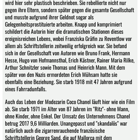
wird hier sehr plastisch beschrieben. Sie rebellierte nicht nur
gegen ihre Eltern, sondern später gegen die gesamte Gesellschaft
und musste aufgrund ihrer Geldnot sogar als
Gelegenheitsprostituierte arbeiten. Knapp und komprimiert
schildert die Autorin hier die dramatischen Stationen dieses
ereignisreichen Lebens, wobei Franziska Gräfin zu Reventlow vor
allem als Schriftstellerin zeitweilig erfolgreich war. Sie befand
sich in der Gesellschaft von Autoren wie Bruno Frank, Hermann
Hesse, Hugo von Hofmannsthal, Erich Kästner, Rainer Maria Rilke,
Arthur Schnitzler sowie Thomas und Heinrich Mann. Mit dem
später von den Nazis ermordeten Erich Mühsam hatte sie
ebenfalls eine Beziehung. Sie starb 1918 mit 47 Jahren aufgrund
eines Fahrradunfalls.
Auch das Leben der Modezarin Coco Chanel läuft hier wie ein Film
ab. Sie starb 1971 im Alter von 87 Jahren im "Ritz"- ohne Mann,
ohne Kinder, ohne Enkel. Der Umsatz des Unternehmens Chanel
betrug 2017 9,6 Milliarden. Unangepasst und "skandalös" war
natürlich auch die zigarrenrauchende französische
Schriftstellerin George Sand, die auf Mallorca mit dem