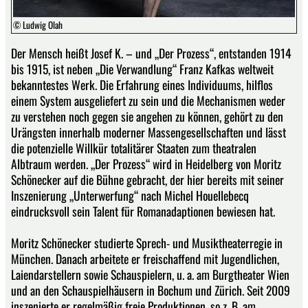
© Ludwig Olah
Der Mensch heißt Josef K. – und „Der Prozess“, entstanden 1914
bis 1915, ist neben „Die Verwandlung“ Franz Kafkas weltweit
bekanntestes Werk. Die Erfahrung eines Individuums, hilflos
einem System ausgeliefert zu sein und die Mechanismen weder
zu verstehen noch gegen sie angehen zu können, gehört zu den
Urängsten innerhalb moderner Massengesellschaften und lässt
die potenzielle Willkür totalitärer Staaten zum theatralen
Albtraum werden. „Der Prozess“ wird in Heidelberg von Moritz
Schönecker auf die Bühne gebracht, der hier bereits mit seiner
Inszenierung „Unterwerfung“ nach Michel Houellebecq
eindrucksvoll sein Talent für Romanadaptionen bewiesen hat.
Moritz Schönecker studierte Sprech- und Musiktheaterregie in
München. Danach arbeitete er freischaffend mit Jugendlichen,
Laiendarstellern sowie Schauspielern, u. a. am Burgtheater Wien
und an den Schauspielhäusern in Bochum und Zürich. Seit 2009
inszenierte er regelmäßig freie Produktionen, so z. B. am