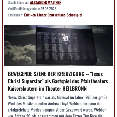
Geschrieben von
ALEXANDER WALTHER
Veröffentlichungsdatum:
07.06.2026
Kategorien:
Kritiken
Länder
Deutschland
Schauspiel
BEWEGENDE SZENE DER KREUZIGUNG -- "Jesus
Christ Superstar" als Gastspiel des Pfalztheaters
Kaiserslautern im Theater HEILBRONN
"Jesus Christ Superstar" war als Musical im Jahre 1970 der große
Wurf des Musikstudenten Andrew Lloyd Webber, der dann der
erfolgreichste Musicalkomponist der Gegenwart wurde. Webber
war Anfang 20, als er zusammen mit dem Texter Tim Rice die