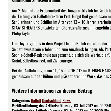
schließlich Selbstvertrauen.
Am 2. Mai hat die Probenarbeit des Tanzprojekts Ich heiße I
der Leitung von Ballettdirektorin Prof. Birgit Keil gemeinsam m
Schülerinnen und Schüler im Alter von 13 – 16 Jahren erarbeite
STAATSTHEATERS entwickelten Choreografie zusammengeführt w
Philip Taylor.
Laut Taylor geht es in dem Projekt Ich heiße Ich vor allem dar
Selbstbewusstsein erleben und zum Ausdruck bringen. Als Pa
Sophie-Scholl-Realschule ausgesucht, die sich die Werte, die 
Sozial, Selbstbewusst, mit Zivilcourage.
Bei den Aufführungen am 11., 15. und 16.7.12 im KLEINEN HAUS
gemeinsam auf der Bühne und präsentieren ihr Werk, das das S
Weitere Informationen zu diesem Beitrag
Kategorien:
Ballett
Deutschland
News
Veröffentlichung des Artikels:
Dienstag, 03. Juli 2012 um 09:23:
Erstellung des Artikels:
Dienstag, 03. Juli 2012 um 09:26:30 Uhr