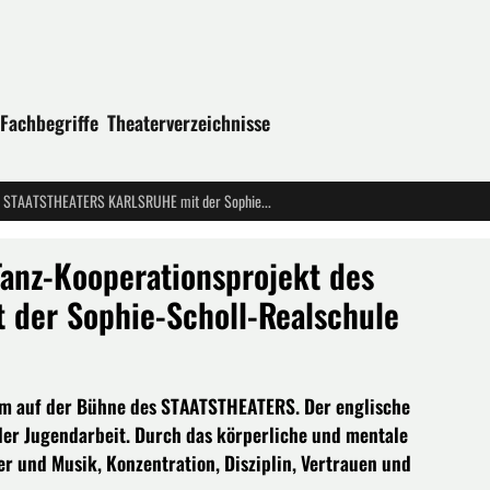
Fachbegriffe
Theaterverzeichnisse
Uraufführung: ICH HEISSE ICH - Tanz-Kooperationsprojekt des STAATSTHEATERS KARLSRUHE mit der Sophie-Scholl-Realschule
Tanz-Kooperationsprojekt des
der Sophie-Scholl-Realschule
am auf der Bühne des STAATSTHEATERS. Der englische
 der Jugendarbeit. Durch das körperliche und mentale
er und Musik, Konzentration, Disziplin, Vertrauen und