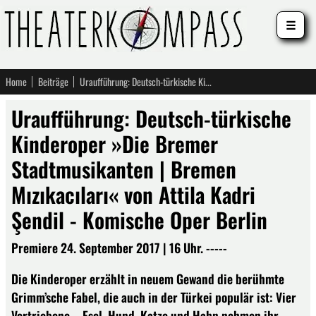
☰
Home
Beiträge
Uraufführung: Deutsch-türkische Kinderoper »Die Bremer Stadtmusikanten | Bremen Mızıkacıları« von Attila Kadri Şendil - Komische Oper Berlin
Uraufführung: Deutsch-türkische
Kinderoper »Die Bremer
Stadtmusikanten | Bremen
Mızıkacıları« von Attila Kadri
Şendil - Komische Oper Berlin
Premiere 24. September 2017 | 16 Uhr. -----
Die Kinderoper erzählt in neuem Gewand die berühmte
Grimm’sche Fabel, die auch in der Türkei populär ist: Vier
Vertriebene – Esel, Hund, Katze und Hahn nehmen ihr