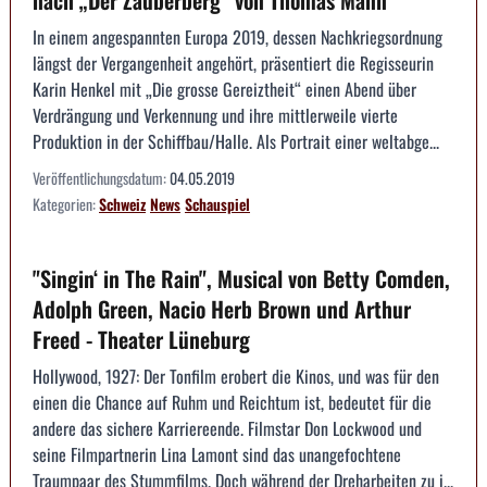
nach „Der Zauberberg“ von Thomas Mann
In einem angespannten Europa 2019, dessen Nachkriegsordnung
längst der Vergangenheit angehört, präsentiert die Regisseurin
Karin Henkel mit „Die grosse Gereiztheit“ einen Abend über
Verdrängung und Verkennung und ihre mittlerweile vierte
Produktion in der Schiffbau/Halle. Als Portrait einer weltabge...
Veröffentlichungsdatum:
04.05.2019
Kategorien:
Schweiz
News
Schauspiel
"Singin‘ in The Rain", Musical von Betty Comden,
Adolph Green, Nacio Herb Brown und Arthur
Freed - Theater Lüneburg
Hollywood, 1927: Der Tonfilm erobert die Kinos, und was für den
einen die Chance auf Ruhm und Reichtum ist, bedeutet für die
andere das sichere Karriereende. Filmstar Don Lockwood und
seine Filmpartnerin Lina Lamont sind das unangefochtene
Traumpaar des Stummfilms. Doch während der Dreharbeiten zu i...