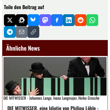
Teile den Beitrag auf
Ähnliche News
DIE MITWISSER - Johannes Lange, Ivana Langmajer, Heiko Grosche
DIE MITWISSER, eine Idiotie von Philipp Löhle -