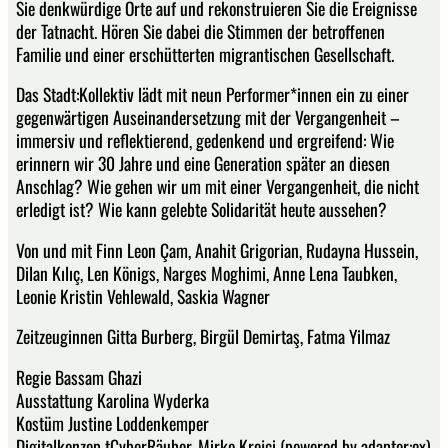
Sie denkwürdige Orte auf und rekonstruieren Sie die Ereignisse
der Tatnacht. Hören Sie dabei die Stimmen der betroffenen
Familie und einer erschütterten migrantischen Gesellschaft.
Das Stadt:Kollektiv lädt mit neun Performer*innen ein zu einer
gegenwärtigen Auseinandersetzung mit der Vergangenheit –
immersiv und reflektierend, gedenkend und ergreifend: Wie
erinnern wir 30 Jahre und eine Generation später an diesen
Anschlag? Wie gehen wir um mit einer Vergangenheit, die nicht
erledigt ist? Wie kann gelebte Solidarität heute aussehen?
Von und mit Finn Leon Çam, Anahit Grigorian, Rudayna Hussein,
Dilan Kılıç, Len Königs, Narges Moghimi, Anne Lena Taubken,
Leonie Kristin Vehlewald, Saskia Wagner
Zeitzeuginnen Gitta Burberg, Birgül Demirtaş, Fatma Yilmaz
Regie Bassam Ghazi
Ausstattung Karolina Wyderka
Kostüm Justine Loddenkemper
Digitalkonzep tCyberRäuber, Mirko Krejci (powered by adaptor:ex)