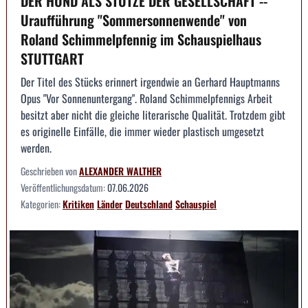
DER HUND ALS STÜTZE DER GESELLSCHAFT --
Uraufführung "Sommersonnenwende" von
Roland Schimmelpfennig im Schauspielhaus
STUTTGART
Der Titel des Stücks erinnert irgendwie an Gerhard Hauptmanns
Opus "Vor Sonnenuntergang". Roland Schimmelpfennigs Arbeit
besitzt aber nicht die gleiche literarische Qualität. Trotzdem gibt
es originelle Einfälle, die immer wieder plastisch umgesetzt
werden.
Geschrieben von
ALEXANDER WALTHER
Veröffentlichungsdatum:
07.06.2026
Kategorien:
Kritiken
Länder
Deutschland
Schauspiel