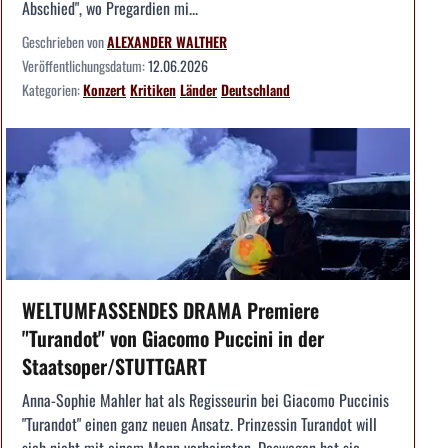
Abschied", wo Pregardien mi...
Geschrieben von
ALEXANDER WALTHER
Veröffentlichungsdatum:
12.06.2026
Kategorien:
Konzert
Kritiken
Länder
Deutschland
WELTUMFASSENDES DRAMA Premiere
"Turandot" von Giacomo Puccini in der
Staatsoper/STUTTGART
Anna-Sophie Mahler hat als Regisseurin bei Giacomo Puccinis
"Turandot" einen ganz neuen Ansatz. Prinzessin Turandot will
sich nicht mit einem Mann verheiraten. Deswegen hat sie