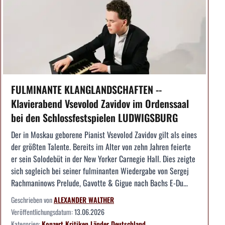
FULMINANTE KLANGLANDSCHAFTEN --
Klavierabend Vsevolod Zavidov im Ordenssaal
bei den Schlossfestspielen LUDWIGSBURG
Der in Moskau geborene Pianist Vsevolod Zavidov gilt als eines
der größten Talente. Bereits im Alter von zehn Jahren feierte
er sein Solodebüt in der New Yorker Carnegie Hall. Dies zeigte
sich sogleich bei seiner fulminanten Wiedergabe von Sergej
Rachmaninows Prelude, Gavotte & Gigue nach Bachs E-Du...
Geschrieben von
ALEXANDER WALTHER
Veröffentlichungsdatum:
13.06.2026
Kategorien:
Konzert
Kritiken
Länder
Deutschland