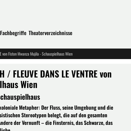
Fachbegriffe
Theaterverzeichnisse
n Fiston Mwanza Mujila - Schauspielhaus Wien
 / FLEUVE DANS LE VENTRE von
elhaus Wien
Schauspielhaus
 koloniale Metapher: Der Fluss, seine Umgebung und die
istischen Stereotypen belegt, die auf den gesamten
ndere der Vernunft – die Finsternis, das Schwarze, das
liche.