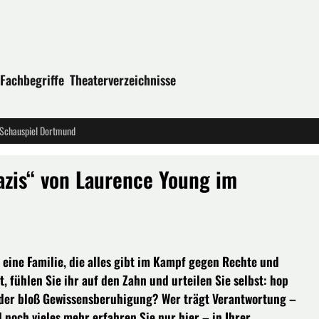
Fachbegriffe
Theaterverzeichnisse
 Schauspiel Dortmund
azis“ von Laurence Young im
 eine Familie, die alles gibt im Kampf gegen Rechte und
 fühlen Sie ihr auf den Zahn und urteilen Sie selbst: hop
 oder bloß Gewissensberuhigung? Wer trägt Verantwortung –
 noch vieles mehr erfahren Sie nur hier – in Ihrer