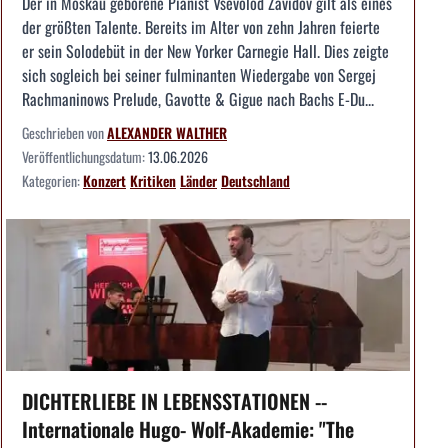
Der in Moskau geborene Pianist Vsevolod Zavidov gilt als eines
der größten Talente. Bereits im Alter von zehn Jahren feierte
er sein Solodebüt in der New Yorker Carnegie Hall. Dies zeigte
sich sogleich bei seiner fulminanten Wiedergabe von Sergej
Rachmaninows Prelude, Gavotte & Gigue nach Bachs E-Du...
Geschrieben von
ALEXANDER WALTHER
Veröffentlichungsdatum:
13.06.2026
Kategorien:
Konzert
Kritiken
Länder
Deutschland
DICHTERLIEBE IN LEBENSSTATIONEN --
Internationale Hugo- Wolf-Akademie: "The