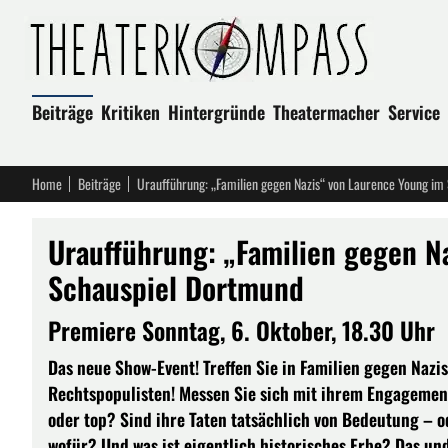
Beiträge
Kritiken
Hintergründe
Theatermacher
Service
Home
Beiträge
Uraufführung: „Familien gegen Nazis“ von Laurence Young im
Uraufführung: „Familien gegen N
Schauspiel Dortmund
Premiere Sonntag, 6. Oktober, 18.30 Uhr
Das neue Show-Event! Treffen Sie in Familien gegen Nazis
Rechtspopulisten! Messen Sie sich mit ihrem Engagement,
oder top? Sind ihre Taten tatsächlich von Bedeutung –
wofür? Und was ist eigentlich historisches Erbe? Das und