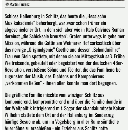
© Martin Pudenz
Schloss Hallenburg in Schlitz, das heute die „Hessische
Musikakademie“ beherbergt, war zwar schon früher ein
abgeschiedener Ort, in dem sich aber wie in Italo Calvinos Roman
dereinst „die Schicksale kreuzten“: Grafen unterwegs in geheimer
Mission, während die Gattin am Weimarer Hof sarkastisch über
das nervige „Originalgenie“ Goethe und dessen „Schandmähre“
Frau von Stein spottete, mit denen sie am Mittagstisch saß. Frühe
Weltreisende, gebeutelt oder begeistert von der deutschen 48er-
Revolution, verstoßene Söhne und Töchter, die das Familienerbe
zugunsten der Musik, des Dichtens und Komponierens
„verkommen ließen“ - ihnen allen konnte man dort begegnen.
Die gräfliche Familie mischte vom winzigen Schlitz aus
komponierend, kompromittierend und über die Familienbande in
der Weltpolitik intrigierend mit. Sogar der skandalumtoste Kaiser
Wilhelm stattete dem Ort und der Hallenburg im Sonderzug
häufige Besuche ab, um im Vogelsberg in aller Ruhe sämtliche
Auerhähne zu erschießen - ein Erzieher aus Schlitz hatte