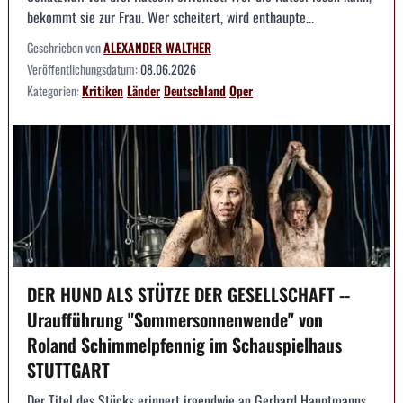
bekommt sie zur Frau. Wer scheitert, wird enthaupte...
Geschrieben von
ALEXANDER WALTHER
Veröffentlichungsdatum:
08.06.2026
Kategorien:
Kritiken
Länder
Deutschland
Oper
DER HUND ALS STÜTZE DER GESELLSCHAFT --
Uraufführung "Sommersonnenwende" von
Roland Schimmelpfennig im Schauspielhaus
STUTTGART
Der Titel des Stücks erinnert irgendwie an Gerhard Hauptmanns