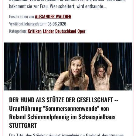
bekommt sie zur Frau. Wer scheitert, wird enthaupte...
Geschrieben von
ALEXANDER WALTHER
Veröffentlichungsdatum:
08.06.2026
Kategorien:
Kritiken
Länder
Deutschland
Oper
DER HUND ALS STÜTZE DER GESELLSCHAFT --
Uraufführung "Sommersonnenwende" von
Roland Schimmelpfennig im Schauspielhaus
STUTTGART
Der Titel des Stücks erinnert irgendwie an Gerhard Hauptmanns