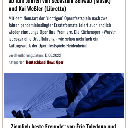
ab fünf Jahren von Sebastian Schwab (Musik)
und Kai Weßler (Libretto)
Mit dem Neustart der "richtigen" Opernfestspiele nach zwei
Jahren pandemiebedingter Ersatzformate feiert auch endlich
wieder eine Junge Oper ihre Premiere. Die Küchenoper »Wurst«
ist sogar eine Uraufführung - wie schon mehrfach ein
Auftragswerk der Opernfestspiele Heidenheim!
Veröffentlichungsdatum:
17.06.2022
Kategorien:
Deutschland
News
Oper
„Ziemlich beste Freunde“ von Éric Toledano und