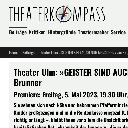
Beiträge
Kritiken
Hintergründe
Theatermacher
Service
Home
Beiträge
Theater Ulm: »GEISTER SIND AUCH NUR MENSCHEN« von Katj
Theater Ulm: »GEISTER SIND AU
Brunner
Premiere: Freitag, 5. Mai 2023, 19.30 Uhr
Sie sehnen sich nach Nähe und bekommen Pfefferminztee:
Kinder großgezogen und in die Rentenkasse eingezahlt. 
richtig anfängt –, bleibt ihnen vor allem die Unsichtbar
kapitalistischen Betriebsamkeit der Jungen zu, die es d