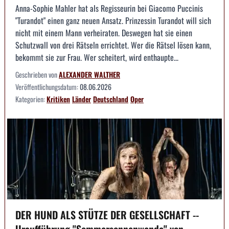
Anna-Sophie Mahler hat als Regisseurin bei Giacomo Puccinis
"Turandot" einen ganz neuen Ansatz. Prinzessin Turandot will sich
nicht mit einem Mann verheiraten. Deswegen hat sie einen
Schutzwall von drei Rätseln errichtet. Wer die Rätsel lösen kann,
bekommt sie zur Frau. Wer scheitert, wird enthaupte...
Geschrieben von
ALEXANDER WALTHER
Veröffentlichungsdatum:
08.06.2026
Kategorien:
Kritiken
Länder
Deutschland
Oper
DER HUND ALS STÜTZE DER GESELLSCHAFT --
Uraufführung "Sommersonnenwende" von