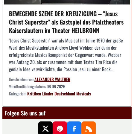
BEWEGENDE SZENE DER KREUZIGUNG -- "Jesus
Christ Superstar" als Gastspiel des Pfalztheaters
Kaiserslautern im Theater HEILBRONN
"Jesus Christ Superstar" war als Musical im Jahre 1970 der große
Wurf des Musikstudenten Andrew Lloyd Webber, der dann der
erfolgreichste Musicalkomponist der Gegenwart wurde. Webber
war Anfang 20, als er zusammen mit dem Texter Tim Rice die
geniale Idee verwirklichte, die Passion Jesu zu einer Rock...
Geschrieben von
ALEXANDER WALTHER
Veröffentlichungsdatum:
06.06.2026
Kategorien:
Kritiken
Länder
Deutschland
Musicals
Folgen Sie uns auf