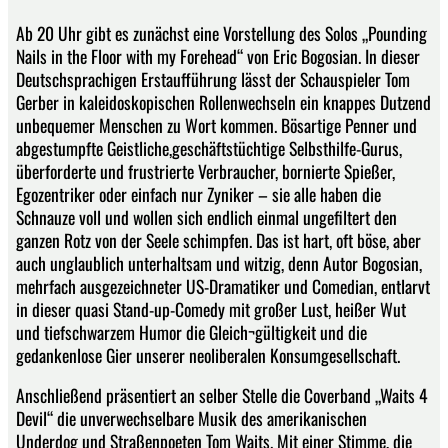
Ab 20 Uhr gibt es zunächst eine Vorstellung des Solos „Pounding
Nails in the Floor with my Forehead“ von Eric Bogosian. In dieser
Deutschsprachigen Erstaufführung lässt der Schauspieler Tom
Gerber in kaleidoskopischen Rollenwechseln ein knappes Dutzend
unbequemer Menschen zu Wort kommen. Bösartige Penner und
abgestumpfte Geistliche,geschäftstüchtige Selbsthilfe-Gurus,
überforderte und frustrierte Verbraucher, bornierte Spießer,
Egozentriker oder einfach nur Zyniker – sie alle haben die
Schnauze voll und wollen sich endlich einmal ungefiltert den
ganzen Rotz von der Seele schimpfen. Das ist hart, oft böse, aber
auch unglaublich unterhaltsam und witzig, denn Autor Bogosian,
mehrfach ausgezeichneter US-Dramatiker und Comedian, entlarvt
in dieser quasi Stand-up-Comedy mit großer Lust, heißer Wut
und tiefschwarzem Humor die Gleich¬gültigkeit und die
gedankenlose Gier unserer neoliberalen Konsumgesellschaft.
Anschließend präsentiert an selber Stelle die Coverband „Waits 4
Devil“ die unverwechselbare Musik des amerikanischen
Underdog und Straßenpoeten Tom Waits. Mit einer Stimme, die