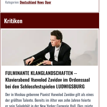
Kategorien:
Deutschland
News
Oper
Kritiken
FULMINANTE KLANGLANDSCHAFTEN --
Klavierabend Vsevolod Zavidov im Ordenssaal
bei den Schlossfestspielen LUDWIGSBURG
Der in Moskau geborene Pianist Vsevolod Zavidov gilt als eines
der größten Talente. Bereits im Alter von zehn Jahren feierte
er sein Solodebüt in der New Yorker Carnegie Hall. Dies zeigte