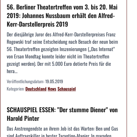
56. Berliner Theatertreffen vom 3. bis 20. Mai
2019: Johannes Nussbaum erhält den Alfred-
Kerr-Darstellerpreis 2019
Der diesjährige Juror des Alfred-Kerr-Darstellerpreises Franz
Rogowski traf seine Entscheidung nach Besuch der neun beim
56. Theatertreffen gezeigten Inszenierungen („Das Internat“
von Ersan Mondtag konnte leider nicht im Theatertreffen
gezeigt werden). Der mit 5.000 Euro dotierte Preis für die
hera...
Veröffentlichungsdatum:
19.05.2019
Kategorien:
Deutschland
News
Schauspiel
SCHAUSPIEL ESSEN: "Der stumme Diener" von
Harold Pinter
Das Anstrengendste an ihrem Job ist das Warten: Ben und Gus
sind Auftragskiller in bester Tarantino-Manier. In maroden