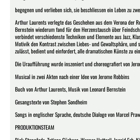
begegnen und verlieben sich, sie beschliessen ein Leben zu zw
Arthur Laurents verlegte das Geschehen aus dem Verona der Re
Bernstein wiederum fand für den Herzenstausch über Feindschaf
verbindet verschiedenste Techniken und Elemente aus Jazz, Klas
Motivik den Kontrast zwischen Liebes- und Gewaltsphäre, und s
zulässt, bedient und einfordert, alle dramatischen Künste zu 
Die Uraufführung wurde inszeniert und choreografiert von Jer
Musical in zwei Akten nach einer Idee von Jerome Robbins
Buch von Arthur Laurents, Musik von Leonard Bernstein
Gesangstexte von Stephen Sondheim
Songs in englischer Sprache, deutsche Dialoge von Marcel Pra
PRODUKTIONSTEAM
Rick Stengårds, Tatjana Gürbaca, Werner Hutterli, Ingrid Erb, 