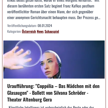
etwas Böses getan hätte, wurde er eines Morgens verhaftet.“ Mit
diesem berühmten ersten Satz beginnt Franz Kafkas posthum
veröffentlichter Roman über einen Mann, der sich gegenüber
einer anonymen Gerichtsmacht behaupten muss. Der Prozess ge...
Veröffentlichungsdatum:
08.01.2024
Kategorien:
Österreich
News
Schauspiel
Uraufführung: "Coppélia – Das Mädchen mit den
Glasaugen" - Ballett von Silvana Schröder -
Theater Altenburg Gera
„Künstliche Intelligenz ist wahrscheinlich das Beste oder das