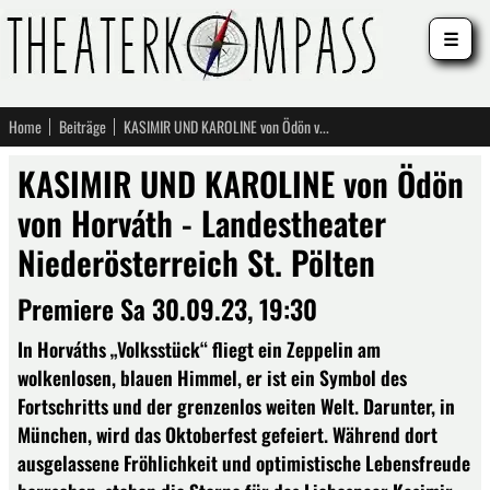
☰
Home
Beiträge
KASIMIR UND KAROLINE von Ödön von Horváth - Landestheater Niederösterreich St. Pölten
KASIMIR UND KAROLINE von Ödön
von Horváth - Landestheater
Niederösterreich St. Pölten
Premiere Sa 30.09.23, 19:30
In Horváths „Volksstück“ fliegt ein Zeppelin am
wolkenlosen, blauen Himmel, er ist ein Symbol des
Fortschritts und der grenzenlos weiten Welt. Darunter, in
München, wird das Oktoberfest gefeiert. Während dort
ausgelassene Fröhlichkeit und optimistische Lebensfreude