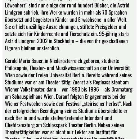
Löwenherz“ sind nur einige der rund hundert Bücher, die Astrid
Lindgren schrieb. Ihre Werke wurden in mehr als 70 Sprachen
übersetzt und begeistern Kinder und Erwachsene in aller Welt.
Sie erhielt unzählige Auszeichnungen, stiftete Preisgelder und
setzte sich für Kinderrechte und Tierschutz ein. 95-jährig starb
Astrid Lindgren 2002 in Stockholm – die von ihr geschaffenen
Figuren bleiben unsterblich.
Gerald Maria Bauer, in Niederösterreich geboren, studierte
Philosophie, Theater- und Musikwissenschaft an der Universität
Wien sowie der Freien Universität Berlin. Bereits während seines
Studiums war er am Theater tätig. Zuerst als Regieassistent am
Wiener Volkstheater, dann – von 1993 bis 1996 – als Dramaturg
am Schauspielhaus Wien. Darauf folgten Engagements bei den
Wiener Festwochen sowie dem Festival „steirischer herbst“. Nach
der erfolgreichen Beendigung seines Studiums übersiedelte er
nach Berlin und wurde stellvertretender Intendant und
Chefdramaturg am Schlosspark Theater Berlin. Neben seinen
Theatertätigkeiten war er nicht nur Lektor am Institut für
Theater-, Film- und Medienwissenschaft der Universität Wien,