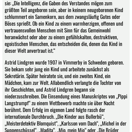
sie: „Die Intelligenz, die Gaben des Verstandes mögen zum
größten Teil angeboren sein, aber in keinem neugeborenen Kind
schlummert ein Samenkorn, aus dem zwangsläufig Gutes oder
Böses sprießt. Ob ein Kind zu einem warmherzigen, offenen und
vertrauensvollen Menschen mit Sinn für das Gemeinwohl
heranwächst oder aber zu einem gefühlskalten, destruktiven,
egoistischen Menschen, das entscheiden die, denen das Kind in
dieser Welt anvertraut ist.“
Astrid Lindgren wurde 1907 in Vimmerby in Schweden geboren.
Sie bekam sehr jung ein Kind und arbeitete zunächst als
Sekretärin. Später heiratete sie, und ein zweites Kind, ein
Mädchen, kam zur Welt. Allabendlich verlangte die Tochter von
ihr Geschichten, und Astrid Lindgren begann sie
niederzuschreiben. Die Einsendung eines Manuskriptes von „Pippi
Langstrumpf“ zu einem Wettbewerb machte sie über Nacht
berühmt. Dem Erfolg im eigenen Land folgte rasch der
internationale Durchbruch. „Die Kinder aus Bullerbü“,
„Meisterdetektiv Blomquist“, „Karlsson vom Dach“, „Michel in der
Suppenschüssel“, „Madita“, „Mio, mein Mio“ oder „Die Brüder