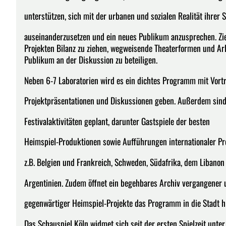
unterstützen, sich mit der urbanen und sozialen Realität ihrer S
auseinanderzusetzen und ein neues Publikum anzusprechen. Ziel
Projekten Bilanz zu ziehen, wegweisende Theaterformen und Arbe
Publikum an der Diskussion zu beteiligen.
Neben 6-7 Laboratorien wird es ein dichtes Programm mit Vort
Projektpräsentationen und Diskussionen geben. Außerdem sind
Festivalaktivitäten geplant, darunter Gastspiele der besten
Heimspiel-Produktionen sowie Aufführungen internationaler P
z.B. Belgien und Frankreich, Schweden, Südafrika, dem Libanon
Argentinien. Zudem öffnet ein begehbares Archiv vergangener 
gegenwärtiger Heimspiel-Projekte das Programm in die Stadt h
Das Schauspiel Köln widmet sich seit der ersten Spielzeit unter