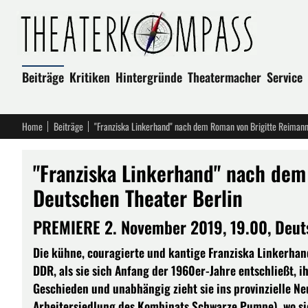
Beiträge
Kritiken
Hintergründe
Theatermacher
Service
Home
Beiträge
"Franziska Linkerhand" nach dem Roman von Brigitte Reimann
"Franziska Linkerhand" nach dem
Deutschen Theater Berlin
PREMIERE 2. November 2019, 19.00, Deut
Die kühne, couragierte und kantige Franziska Linkerhand
DDR, als sie sich Anfang der 1960er-Jahre entschließt, 
Geschieden und unabhängig zieht sie ins provinzielle N
Arbeitersiedlung des Kombinats Schwarze Pumpe), wo si