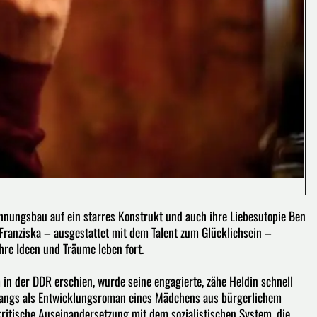
ohnungsbau auf ein starres Konstrukt und auch ihre Liebesutopie Ben
t Franziska – ausgestattet mit dem Talent zum Glücklichsein –
re Ideen und Träume leben fort.
 in der DDR erschien, wurde seine engagierte, zähe Heldin schnell
Anfangs als Entwicklungsroman eines Mädchens aus bürgerlichem
ritische Auseinandersetzung mit dem sozialistischen System, die