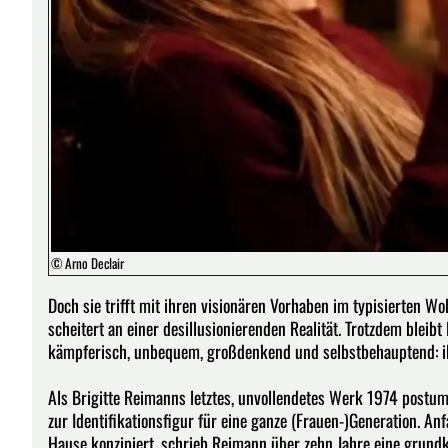
© Arno Declair
Doch sie trifft mit ihren visionären Vorhaben im typisierten W
scheitert an einer desillusionierenden Realität. Trotzdem bleib
kämpferisch, unbequem, großdenkend und selbstbehauptend: ih
Als Brigitte Reimanns letztes, unvollendetes Werk 1974 postum
zur Identifikationsfigur für eine ganze (Frauen-)Generation. 
Hause konzipiert, schrieb Reimann über zehn Jahre eine grundk