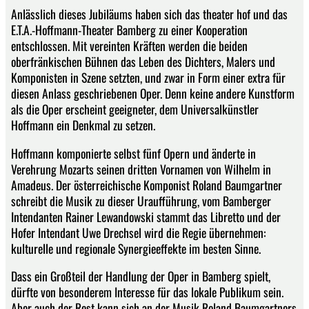
Anlässlich dieses Jubiläums haben sich das theater hof und das
E.T.A.-Hoffmann-Theater Bamberg zu einer Kooperation
entschlossen. Mit vereinten Kräften werden die beiden
oberfränkischen Bühnen das Leben des Dichters, Malers und
Komponisten in Szene setzten, und zwar in Form einer extra für
diesen Anlass geschriebenen Oper. Denn keine andere Kunstform
als die Oper erscheint geeigneter, dem Universalkünstler
Hoffmann ein Denkmal zu setzen.
Hoffmann komponierte selbst fünf Opern und änderte in
Verehrung Mozarts seinen dritten Vornamen von Wilhelm in
Amadeus. Der österreichische Komponist Roland Baumgartner
schreibt die Musik zu dieser Uraufführung, vom Bamberger
Intendanten Rainer Lewandowski stammt das Libretto und der
Hofer Intendant Uwe Drechsel wird die Regie übernehmen:
kulturelle und regionale Synergieeffekte im besten Sinne.
Dass ein Großteil der Handlung der Oper in Bamberg spielt,
dürfte von besonderem Interesse für das lokale Publikum sein.
Aber auch der Rest kann sich an der Musik Roland Baumgartners