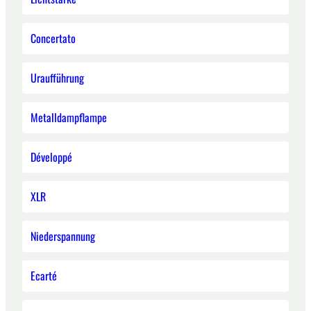
Concertato
Uraufführung
Metalldampflampe
Développé
XLR
Niederspannung
Ecarté