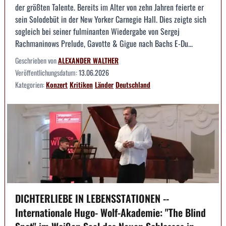
der größten Talente. Bereits im Alter von zehn Jahren feierte er
sein Solodebüt in der New Yorker Carnegie Hall. Dies zeigte sich
sogleich bei seiner fulminanten Wiedergabe von Sergej
Rachmaninows Prelude, Gavotte & Gigue nach Bachs E-Du...
Geschrieben von
ALEXANDER WALTHER
Veröffentlichungsdatum:
13.06.2026
Kategorien:
Konzert
Kritiken
Länder
Deutschland
DICHTERLIEBE IN LEBENSSTATIONEN --
Internationale Hugo- Wolf-Akademie: "The Blind